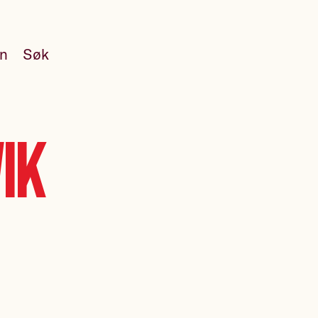
en
Søk
ik