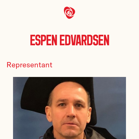
Espen Edvardsen
Representant